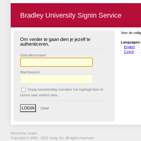
Bradley University Signin Service
Voor de veili
Om verder te gaan dien je jezelf te
Languages:
authenticeren.
English
Czech
G
ebruikersnaam:
W
achtwoord:
V
raag toestemming vooraleer me ingelogd door te
sturen naar andere sites.
Served by snape
Copyright © 2005 - 2012 Jasig, Inc. All rights reserved.