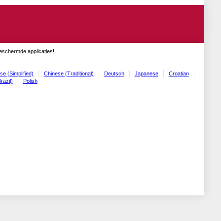
geschermde applicaties!
se (Simplified)
Chinese (Traditional)
Deutsch
Japanese
Croatian
razil)
Polish