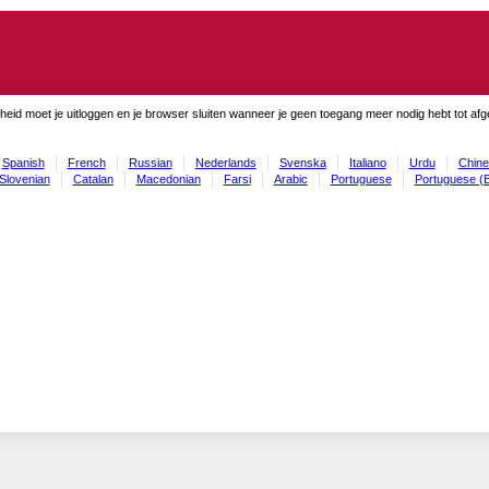
gheid moet je uitloggen en je browser sluiten wanneer je geen toegang meer nodig hebt tot af
Spanish
French
Russian
Nederlands
Svenska
Italiano
Urdu
Chine
Slovenian
Catalan
Macedonian
Farsi
Arabic
Portuguese
Portuguese (B