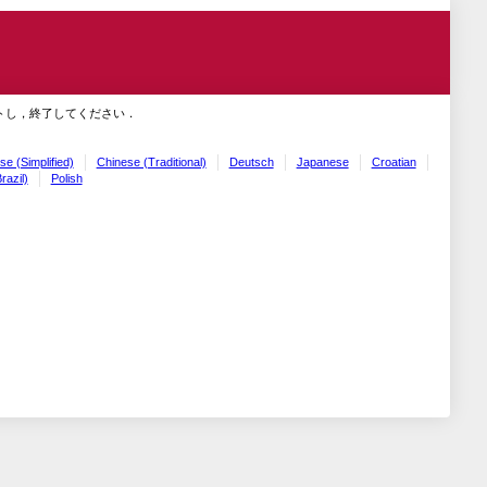
トし，終了してください．
se (Simplified)
Chinese (Traditional)
Deutsch
Japanese
Croatian
razil)
Polish