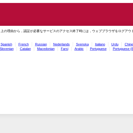
ィ上の理由から，認証が必要なサービスのアクセス終了時には，ウェブブラウザをログアウ
Spanish
French
Russian
Nederlands
Svenska
Italiano
Urdu
Chine
Slovenian
Catalan
Macedonian
Farsi
Arabic
Portuguese
Portuguese (B