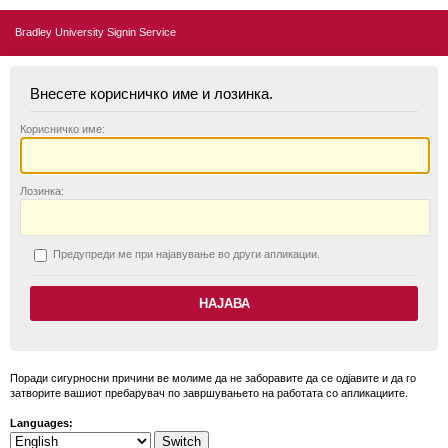
Bradley University Signin Service
Внесете корисничко име и лозинка.
К
орисничко име:
Л
озинка:
П
редупреди ме при најавување во други апликации.
Поради сигурносни причини ве молиме да не заборавите да се одјавите и да го
затворите вашиот пребарувач по завршувањето на работата со апликациите.
Languages: