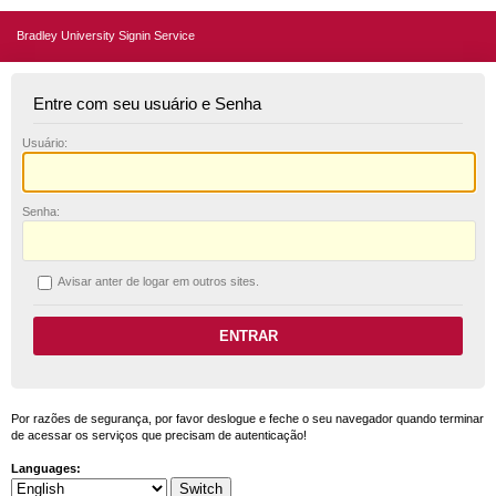
Bradley University Signin Service
Entre com seu usuário e Senha
U
suário:
S
enha:
A
visar anter de logar em outros sites.
Por razões de segurança, por favor deslogue e feche o seu navegador quando terminar
de acessar os serviços que precisam de autenticação!
Languages: