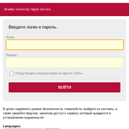
Bradley University Signin Service
Введите логин и пароль.
Логин:
П
ароль:
П
редупредить перед входом на другие сайты.
В целях надежного уровня безопасности, пожалуйста, выйдите из системы, а
также закройте браузер, закончив доступ к сервису который нуждается в
установлении подлинности!
Languages: