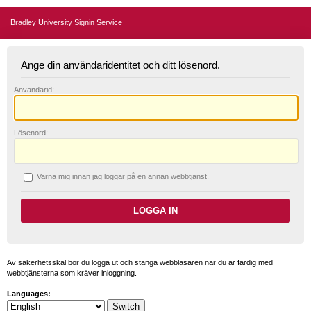
Bradley University Signin Service
Ange din användaridentitet och ditt lösenord.
A
nvändarid:
L
ösenord:
V
arna mig innan jag loggar på en annan webbtjänst.
Av säkerhetsskäl bör du logga ut och stänga webbläsaren när du är färdig med
webbtjänsterna som kräver inloggning.
Languages: