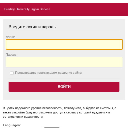
Bradley University Signin Service
Введите логин и пароль.
Логин:
П
ароль:
П
редупредить перед входом на другие сайты.
В целях надежного уровня безопасности, пожалуйста, выйдите из системы, а
также закройте браузер, закончив доступ к сервису который нуждается в
установлении подлинности!
Languages: