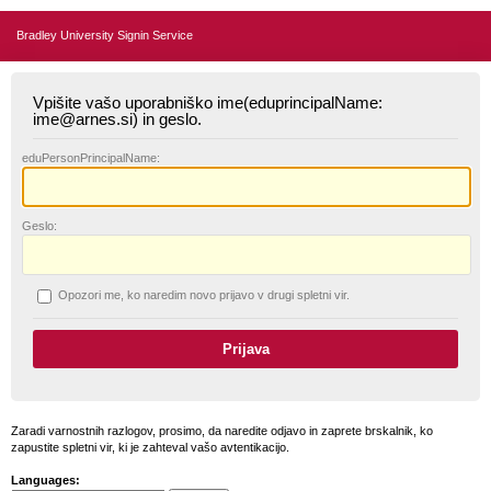
Bradley University Signin Service
Vpišite vašo uporabniško ime(eduprincipalName:
ime@arnes.si) in geslo.
edu
PersonPrincipalName:
G
eslo:
O
pozori me, ko naredim novo prijavo v drugi spletni vir.
Zaradi varnostnih razlogov, prosimo, da naredite odjavo in zaprete brskalnik, ko
zapustite spletni vir, ki je zahteval vašo avtentikacijo.
Languages: