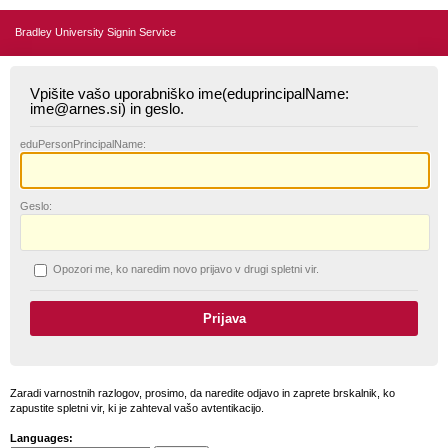
Bradley University Signin Service
Vpišite vašo uporabniško ime(eduprincipalName:
ime@arnes.si) in geslo.
edu
PersonPrincipalName:
G
eslo:
O
pozori me, ko naredim novo prijavo v drugi spletni vir.
Zaradi varnostnih razlogov, prosimo, da naredite odjavo in zaprete brskalnik, ko
zapustite spletni vir, ki je zahteval vašo avtentikacijo.
Languages: