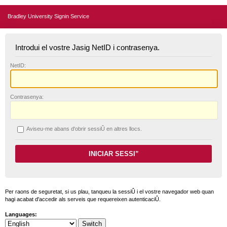
Bradley University Signin Service
Introdui el vostre Jasig NetID i contrasenya.
N
etID:
C
ontrasenya:
A
viseu-me abans d'obrir sessiÛ en altres llocs.
Per raons de seguretat, si us plau, tanqueu la sessiÛ i el vostre navegador web quan
hagi acabat d'accedir als serveis que requereixen autenticaciÛ.
Languages: