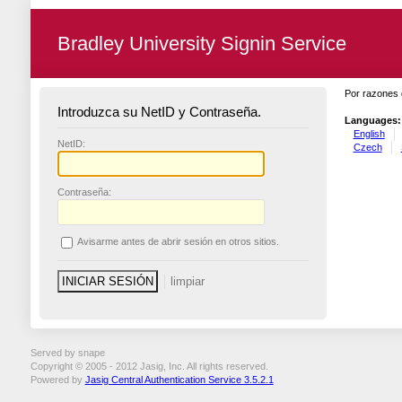
Bradley University Signin Service
Por razones 
Introduzca su NetID y Contraseña.
Languages:
English
N
etID:
Czech
C
ontraseña:
A
visarme antes de abrir sesión en otros sitios.
Served by snape
Copyright © 2005 - 2012 Jasig, Inc. All rights reserved.
Powered by
Jasig Central Authentication Service 3.5.2.1