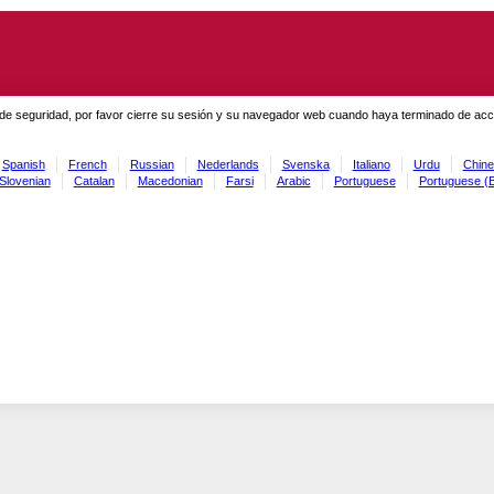
de seguridad, por favor cierre su sesión y su navegador web cuando haya terminado de acced
Spanish
French
Russian
Nederlands
Svenska
Italiano
Urdu
Chine
Slovenian
Catalan
Macedonian
Farsi
Arabic
Portuguese
Portuguese (B