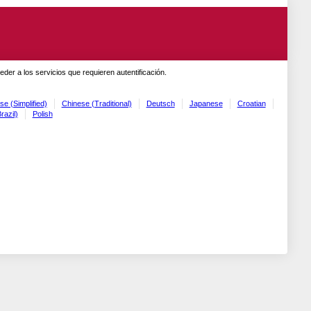
er a los servicios que requieren autentificación.
se (Simplified)
Chinese (Traditional)
Deutsch
Japanese
Croatian
razil)
Polish