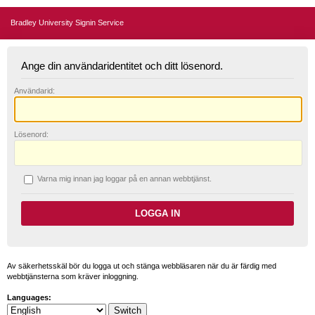
Bradley University Signin Service
Ange din användaridentitet och ditt lösenord.
A
nvändarid:
L
ösenord:
V
arna mig innan jag loggar på en annan webbtjänst.
Av säkerhetsskäl bör du logga ut och stänga webbläsaren när du är färdig med
webbtjänsterna som kräver inloggning.
Languages: