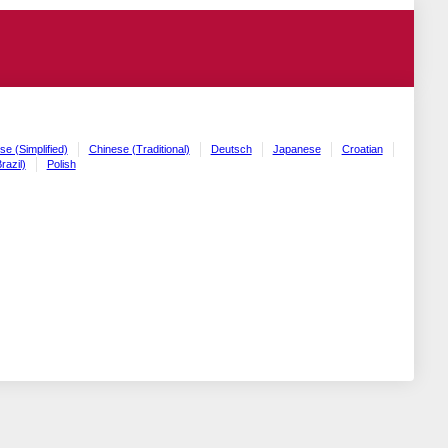
se (Simplified)
Chinese (Traditional)
Deutsch
Japanese
Croatian
razil)
Polish