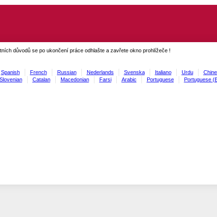
ních důvodů se po ukončení práce odhlašte a zavřete okno prohlížeče !
Spanish
French
Russian
Nederlands
Svenska
Italiano
Urdu
Chine
Slovenian
Catalan
Macedonian
Farsi
Arabic
Portuguese
Portuguese (B