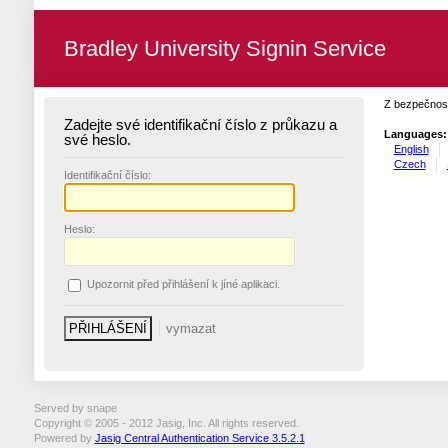
Bradley University Signin Service
Z bezpečnost
Zadejte své identifikační číslo z průkazu a
Languages:
své heslo.
English
Czech
I
dentifikační číslo:
H
eslo:
U
pozornit před přihlášení k jíné aplikaci.
Served by snape
Copyright © 2005 - 2012 Jasig, Inc. All rights reserved.
Powered by
Jasig Central Authentication Service 3.5.2.1