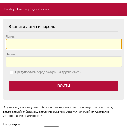
Bradley University Signin Service
Введите логин и пароль.
Логин:
П
ароль:
П
редупредить перед входом на другие сайты.
В целях надежного уровня безопасности, пожалуйста, выйдите из системы, а
также закройте браузер, закончив доступ к сервису который нуждается в
установлении подлинности!
Languages: