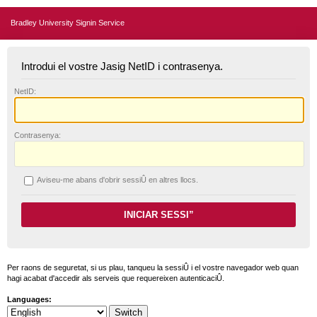
Bradley University Signin Service
Introdui el vostre Jasig NetID i contrasenya.
N
etID:
C
ontrasenya:
A
viseu-me abans d'obrir sessiÛ en altres llocs.
Per raons de seguretat, si us plau, tanqueu la sessiÛ i el vostre navegador web quan
hagi acabat d'accedir als serveis que requereixen autenticaciÛ.
Languages: