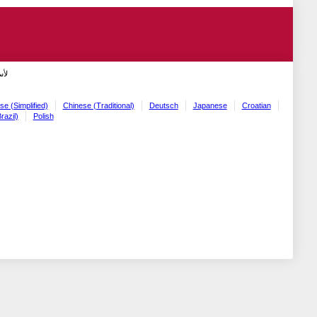
لأ!
se (Simplified)
Chinese (Traditional)
Deutsch
Japanese
Croatian
razil)
Polish