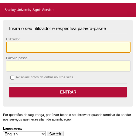
Bradley University Signin Service
Insira o seu utilizador e respectiva palavra-passe
U
tilizador:
P
alavra-passe:
A
vise-me antes de entrar noutros sites.
Por questões de segurança, por favor feche o seu browser quando terminar de aceder
aos serviços que necessitam de autenticação!
Languages: