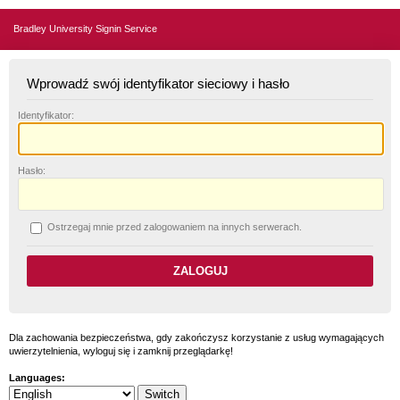
Bradley University Signin Service
Wprowadź swój identyfikator sieciowy i hasło
I
dentyfikator:
H
asło:
O
strzegaj mnie przed zalogowaniem na innych serwerach.
Dla zachowania bezpieczeństwa, gdy zakończysz korzystanie z usług wymagających
uwierzytelnienia, wyloguj się i zamknij przeglądarkę!
Languages: