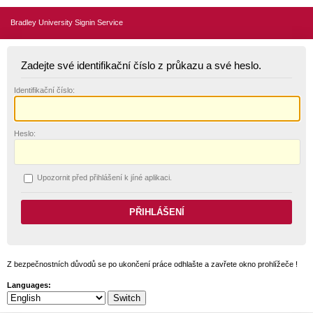
Bradley University Signin Service
Zadejte své identifikační číslo z průkazu a své heslo.
I
dentifikační číslo:
H
eslo:
U
pozornit před přihlášení k jíné aplikaci.
Z bezpečnostních důvodů se po ukončení práce odhlašte a zavřete okno prohlížeče !
Languages: