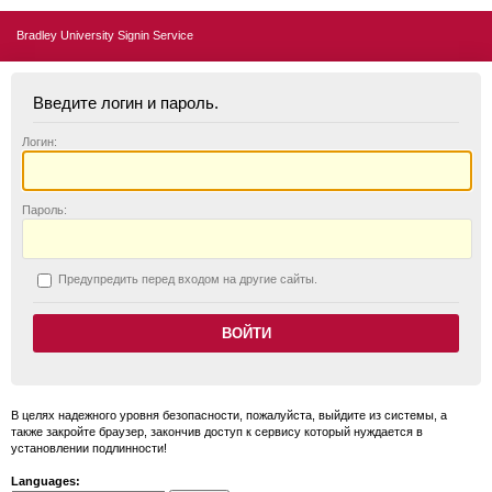
Bradley University Signin Service
Введите логин и пароль.
Логин:
П
ароль:
П
редупредить перед входом на другие сайты.
В целях надежного уровня безопасности, пожалуйста, выйдите из системы, а
также закройте браузер, закончив доступ к сервису который нуждается в
установлении подлинности!
Languages: