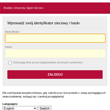
Bradley University Signin Service
Wprowadź swój identyfikator sieciowy i hasło
I
dentyfikator:
H
asło:
O
strzegaj mnie przed zalogowaniem na innych serwerach.
Dla zachowania bezpieczeństwa, gdy zakończysz korzystanie z usług wymagających
uwierzytelnienia, wyloguj się i zamknij przeglądarkę!
Languages: