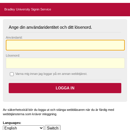
Bradley University Signin Service
Ange din användaridentitet och ditt lösenord.
A
nvändarid:
L
ösenord:
V
arna mig innan jag loggar på en annan webbtjänst.
Av säkerhetsskäl bör du logga ut och stänga webbläsaren när du är färdig med
webbtjänsterna som kräver inloggning.
Languages: