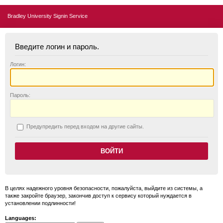
Bradley University Signin Service
Введите логин и пароль.
Логин:
П
ароль:
П
редупредить перед входом на другие сайты.
В целях надежного уровня безопасности, пожалуйста, выйдите из системы, а
также закройте браузер, закончив доступ к сервису который нуждается в
установлении подлинности!
Languages: