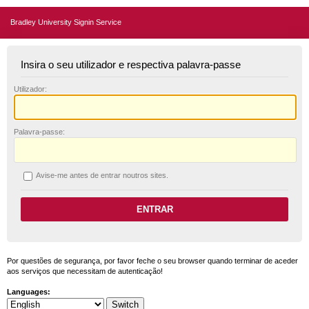
Bradley University Signin Service
Insira o seu utilizador e respectiva palavra-passe
U
tilizador:
P
alavra-passe:
A
vise-me antes de entrar noutros sites.
Por questões de segurança, por favor feche o seu browser quando terminar de aceder
aos serviços que necessitam de autenticação!
Languages: