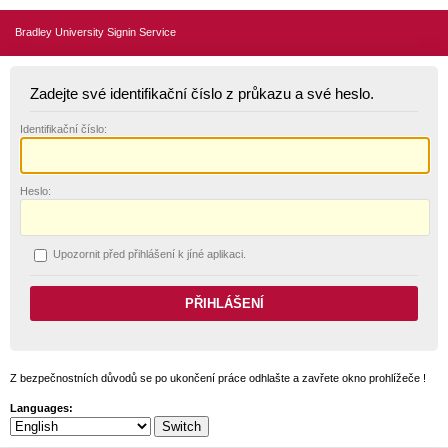
Bradley University Signin Service
Zadejte své identifikační číslo z průkazu a své heslo.
I
dentifikační číslo:
H
eslo:
U
pozornit před přihlášení k jíné aplikaci.
Z bezpečnostních důvodů se po ukončení práce odhlašte a zavřete okno prohlížeče !
Languages: