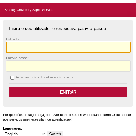
Bradley University Signin Service
Insira o seu utilizador e respectiva palavra-passe
U
tilizador:
P
alavra-passe:
A
vise-me antes de entrar noutros sites.
Por questões de segurança, por favor feche o seu browser quando terminar de aceder
aos serviços que necessitam de autenticação!
Languages: