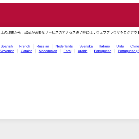
ィ上の理由から，認証が必要なサービスのアクセス終了時には，ウェブブラウザをログアウ
Spanish
French
Russian
Nederlands
Svenska
Italiano
Urdu
Chine
Slovenian
Catalan
Macedonian
Farsi
Arabic
Portuguese
Portuguese (B