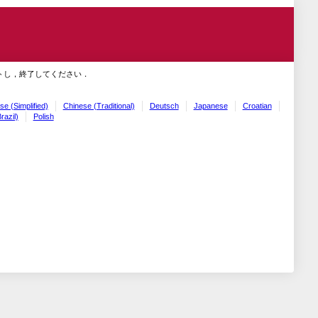
トし，終了してください．
se (Simplified)
Chinese (Traditional)
Deutsch
Japanese
Croatian
razil)
Polish