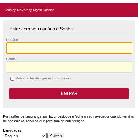
Bradley University Signin Service
Entre com seu usuário e Senha
U
suário:
S
enha:
A
visar anter de logar em outros sites.
Por razões de segurança, por favor deslogue e feche o seu navegador quando terminar
de acessar os serviços que precisam de autenticação!
Languages: