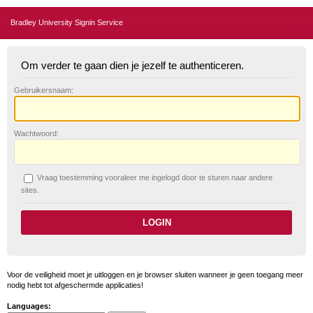
Bradley University Signin Service
Om verder te gaan dien je jezelf te authenticeren.
G
ebruikersnaam:
W
achtwoord:
V
raag toestemming vooraleer me ingelogd door te sturen naar andere
sites.
Voor de veiligheid moet je uitloggen en je browser sluiten wanneer je geen toegang meer
nodig hebt tot afgeschermde applicaties!
Languages: