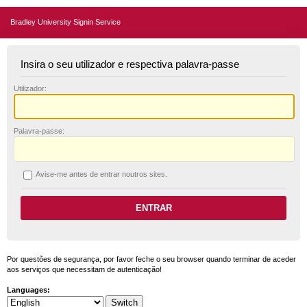
Bradley University Signin Service
Insira o seu utilizador e respectiva palavra-passe
U
tilizador:
P
alavra-passe:
A
vise-me antes de entrar noutros sites.
Por questões de segurança, por favor feche o seu browser quando terminar de aceder
aos serviços que necessitam de autenticação!
Languages: