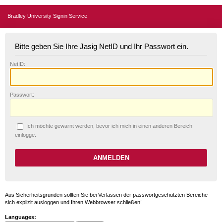
Bradley University Signin Service
Bitte geben Sie Ihre Jasig NetID und Ihr Passwort ein.
N
etID:
P
asswort:
Ich möchte ge
w
arnt werden, bevor ich mich in einen anderen Bereich
einlogge.
Aus Sicherheitsgründen sollten Sie bei Verlassen der passwortgeschützten Bereiche
sich explizit ausloggen und Ihren Webbrowser schließen!
Languages: