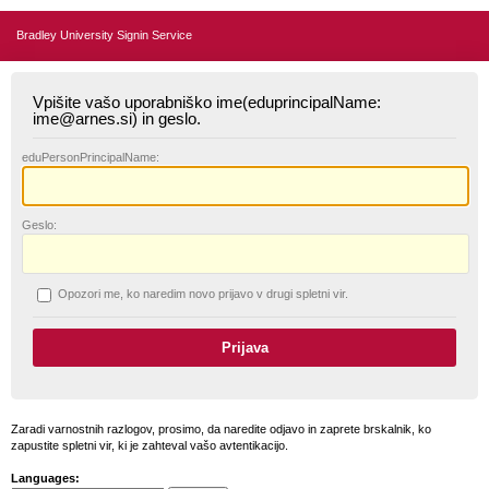
Bradley University Signin Service
Vpišite vašo uporabniško ime(eduprincipalName:
ime@arnes.si) in geslo.
edu
PersonPrincipalName:
G
eslo:
O
pozori me, ko naredim novo prijavo v drugi spletni vir.
Zaradi varnostnih razlogov, prosimo, da naredite odjavo in zaprete brskalnik, ko
zapustite spletni vir, ki je zahteval vašo avtentikacijo.
Languages: