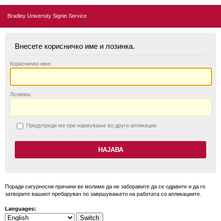
Bradley University Signin Service
Внесете корисничко име и лозинка.
К
орисничко име:
Л
озинка:
П
редупреди ме при најавување во други апликации.
Поради сигурносни причини ве молиме да не заборавите да се одјавите и да го
затворите вашиот пребарувач по завршувањето на работата со апликациите.
Languages: