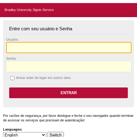
Bradley University Signin Service
Entre com seu usuário e Senha
U
suário:
S
enha:
A
visar anter de logar em outros sites.
Por razões de segurança, por favor deslogue e feche o seu navegador quando terminar
de acessar os serviços que precisam de autenticação!
Languages: