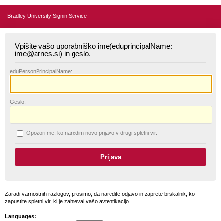
Bradley University Signin Service
Vpišite vašo uporabniško ime(eduprincipalName:
ime@arnes.si) in geslo.
edu
PersonPrincipalName:
G
eslo:
O
pozori me, ko naredim novo prijavo v drugi spletni vir.
Zaradi varnostnih razlogov, prosimo, da naredite odjavo in zaprete brskalnik, ko
zapustite spletni vir, ki je zahteval vašo avtentikacijo.
Languages: