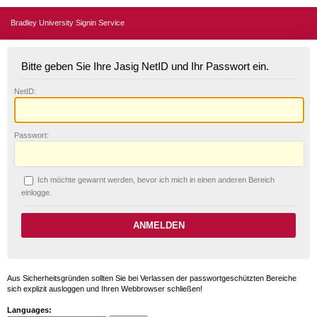
Bradley University Signin Service
Bitte geben Sie Ihre Jasig NetID und Ihr Passwort ein.
N
etID:
P
asswort:
Ich möchte ge
w
arnt werden, bevor ich mich in einen anderen Bereich
einlogge.
Aus Sicherheitsgründen sollten Sie bei Verlassen der passwortgeschützten Bereiche
sich explizit ausloggen und Ihren Webbrowser schließen!
Languages: