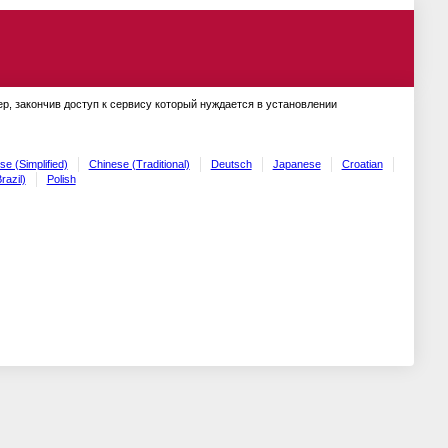
ер, закончив доступ к сервису который нуждается в установлении
se (Simplified)
Chinese (Traditional)
Deutsch
Japanese
Croatian
razil)
Polish