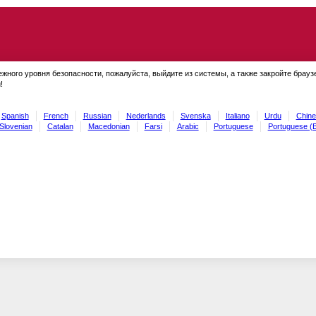
ежного уровня безопасности, пожалуйста, выйдите из системы, а также закройте брауз
!
Spanish
French
Russian
Nederlands
Svenska
Italiano
Urdu
Chine
Slovenian
Catalan
Macedonian
Farsi
Arabic
Portuguese
Portuguese (B