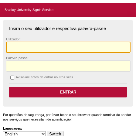
Bradley University Signin Service
Insira o seu utilizador e respectiva palavra-passe
U
tilizador:
P
alavra-passe:
A
vise-me antes de entrar noutros sites.
Por questões de segurança, por favor feche o seu browser quando terminar de aceder
aos serviços que necessitam de autenticação!
Languages: