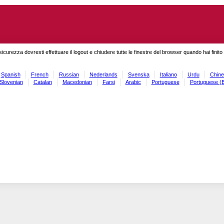
sicurezza dovresti effettuare il logout e chiudere tutte le finestre del browser quando hai finit
Spanish
French
Russian
Nederlands
Svenska
Italiano
Urdu
Chine
Slovenian
Catalan
Macedonian
Farsi
Arabic
Portuguese
Portuguese (B