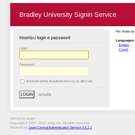
Bradley University Signin Service
Per motivi di 
Inserisci login e password
Languages:
English
L
ogin:
Czech
P
assword:
A
vvisami prima di autenticarmi su un altro sito
Served by snape
Copyright © 2005 - 2012 Jasig, Inc. All rights reserved.
Powered by
Jasig Central Authentication Service 3.5.2.1