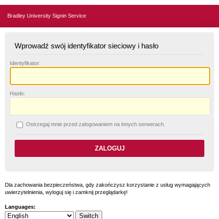
Bradley University Signin Service
Wprowadź swój identyfikator sieciowy i hasło
I
dentyfikator:
H
asło:
O
strzegaj mnie przed zalogowaniem na innych serwerach.
Dla zachowania bezpieczeństwa, gdy zakończysz korzystanie z usług wymagających
uwierzytelnienia, wyloguj się i zamknij przeglądarkę!
Languages: