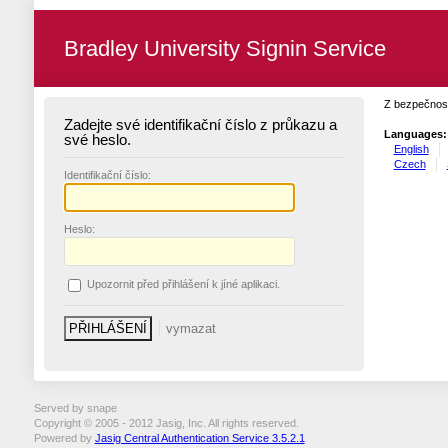
Bradley University Signin Service
Z bezpečnost
Zadejte své identifikační číslo z průkazu a
Languages:
své heslo.
English
Czech
I
dentifikační číslo:
H
eslo:
U
pozornit před přihlášení k jíné aplikaci.
Served by snape
Copyright © 2005 - 2012 Jasig, Inc. All rights reserved.
Powered by
Jasig Central Authentication Service 3.5.2.1