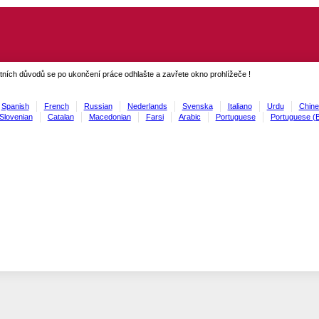
ních důvodů se po ukončení práce odhlašte a zavřete okno prohlížeče !
Spanish
French
Russian
Nederlands
Svenska
Italiano
Urdu
Chine
Slovenian
Catalan
Macedonian
Farsi
Arabic
Portuguese
Portuguese (B