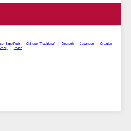
se (Simplified)
Chinese (Traditional)
Deutsch
Japanese
Croatian
razil)
Polish