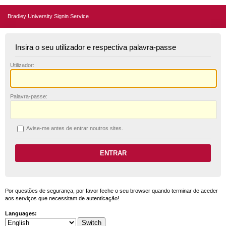
Bradley University Signin Service
Insira o seu utilizador e respectiva palavra-passe
U
tilizador:
P
alavra-passe:
A
vise-me antes de entrar noutros sites.
Por questões de segurança, por favor feche o seu browser quando terminar de aceder
aos serviços que necessitam de autenticação!
Languages: