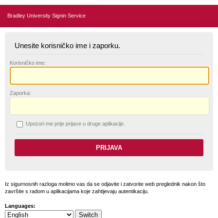
Bradley University Signin Service
Unesite korisničko ime i zaporku.
K
orisničko ime:
Z
aporka:
U
pozori me prije prijave u druge aplikacije.
Iz sigurnosnih razloga molimo vas da se odjavite i zatvorite web preglednik nakon što
završite s radom u aplikacijama koje zahtijevaju autentikaciju.
Languages: