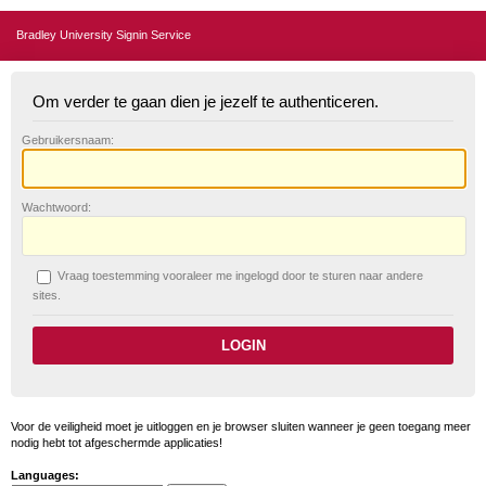
Bradley University Signin Service
Om verder te gaan dien je jezelf te authenticeren.
G
ebruikersnaam:
W
achtwoord:
V
raag toestemming vooraleer me ingelogd door te sturen naar andere
sites.
Voor de veiligheid moet je uitloggen en je browser sluiten wanneer je geen toegang meer
nodig hebt tot afgeschermde applicaties!
Languages: