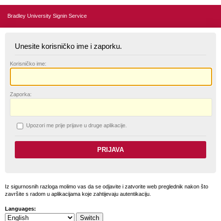
Bradley University Signin Service
Unesite korisničko ime i zaporku.
K
orisničko ime:
Z
aporka:
U
pozori me prije prijave u druge aplikacije.
Iz sigurnosnih razloga molimo vas da se odjavite i zatvorite web preglednik nakon što
završite s radom u aplikacijama koje zahtijevaju autentikaciju.
Languages: