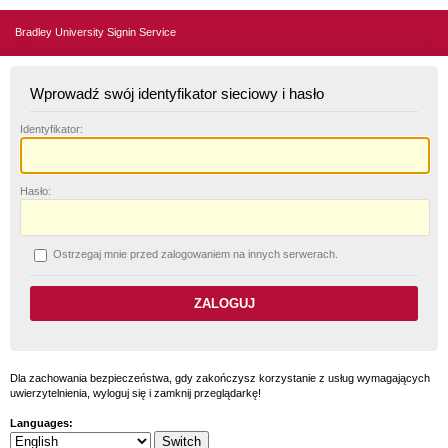
Bradley University Signin Service
Wprowadź swój identyfikator sieciowy i hasło
I
dentyfikator:
H
asło:
O
strzegaj mnie przed zalogowaniem na innych serwerach.
Dla zachowania bezpieczeństwa, gdy zakończysz korzystanie z usług wymagających
uwierzytelnienia, wyloguj się i zamknij przeglądarkę!
Languages: