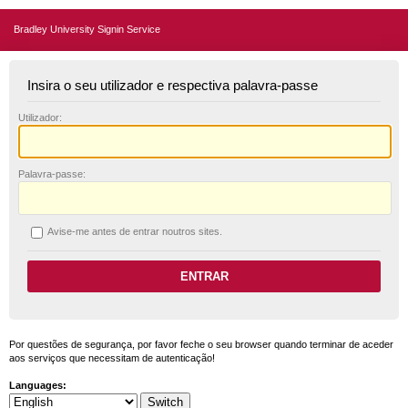
Bradley University Signin Service
Insira o seu utilizador e respectiva palavra-passe
U
tilizador:
P
alavra-passe:
A
vise-me antes de entrar noutros sites.
Por questões de segurança, por favor feche o seu browser quando terminar de aceder
aos serviços que necessitam de autenticação!
Languages: