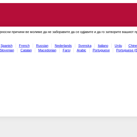
рносни причини ве молиме да не заборавите да се одјавите и да го затворите вашиот 
Spanish
French
Russian
Nederlands
Svenska
Italiano
Urdu
Chine
Slovenian
Catalan
Macedonian
Farsi
Arabic
Portuguese
Portuguese (B