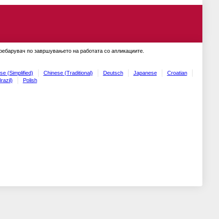
пребарувач по завршувањето на работата со апликациите.
se (Simplified)
Chinese (Traditional)
Deutsch
Japanese
Croatian
razil)
Polish