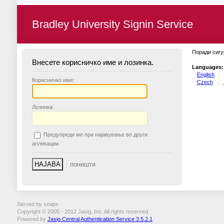
Bradley University Signin Service
Поради сигу
Внесете корисничко име и лозинка.
Languages:
English
К
орисничко име:
Czech
Л
озинка:
П
редупреди ме при најавување во други
апликации.
Served by snape
Copyright © 2005 - 2012 Jasig, Inc. All rights reserved.
Powered by
Jasig Central Authentication Service 3.5.2.1