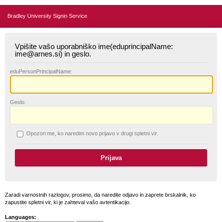
Bradley University Signin Service
Vpišite vašo uporabniško ime(eduprincipalName:
ime@arnes.si) in geslo.
edu
PersonPrincipalName:
G
eslo:
O
pozori me, ko naredim novo prijavo v drugi spletni vir.
Zaradi varnostnih razlogov, prosimo, da naredite odjavo in zaprete brskalnik, ko
zapustite spletni vir, ki je zahteval vašo avtentikacijo.
Languages: