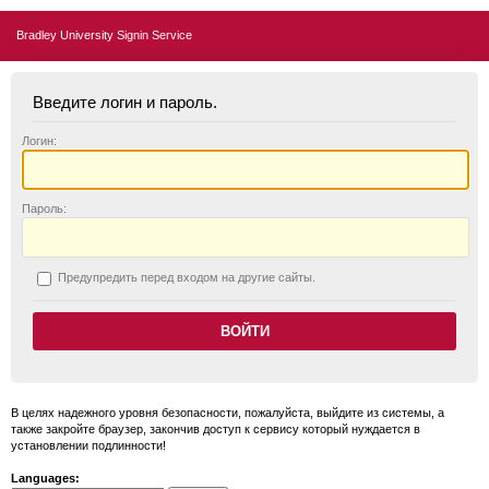
Bradley University Signin Service
Введите логин и пароль.
Логин:
П
ароль:
П
редупредить перед входом на другие сайты.
В целях надежного уровня безопасности, пожалуйста, выйдите из системы, а
также закройте браузер, закончив доступ к сервису который нуждается в
установлении подлинности!
Languages: